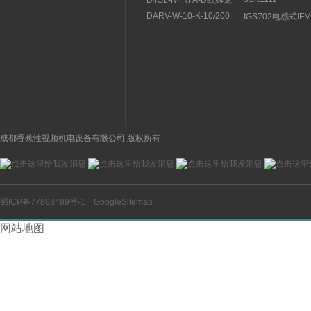
D4SL-N4NFA-D欧姆龙
1AB30SIEMEN
OMRON安全门开关本体
DARV-W-10-K-10/200
IGS702电感式IF
关特点及功能
材质
电磁换向阀VICKERS结
开关操作简单
构分析
成都香蕉性视频机电设备有限公司 版权所有
蜀ICP备77803489号-1
GoogleSitemap
网站地图