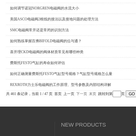
如何调节诺冠NORGREN电磁阀的水流大小
美国ASCO电磁阀2根线的接法以及接地问题的处理方法
SMC电磁阀常开还是常闭的识别方法
公司名称
如何熟练掌握百弗BIFOLD电磁阀的位与通？
喜开理CKD电磁阀的阀体材质常见有哪些种类
费斯托FESTO气缸的寿命如何评估
如何正确测量费斯托FESTO气缸型号规格？气缸型号规格怎么量
REXROTH力士乐电磁阀的工作原理、型号参数及内部结构详解
共 461 条记录，当前 1 / 47 页 首页 上一页
下一页
末页
跳转到第
页
NEW PRODUCTS