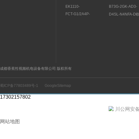
EK1110-
B73G-2GK-AD3-
0044BECKHOFF耦合器
RMGNORGREN
FCT-G1/2A4P-
D4SL-N4NFA-
结构及用途
联件结构规格参数
VRX/24VDC图尔克流量
OMRON安全门
开关,TURCK结构方式
材质
成都香蕉性视频机电设备有限公司 版权所有
蜀ICP备77803489号-1
GoogleSitemap
17302157802
川公网安备 5
网站地图