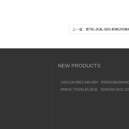
上一篇：
B73G-2GK-AD3-RMGN
件结构规格参数
NEW PRODUCTS
2401138.0801.048.00HERION
R503A2B40MA00
海隆直动式电磁阀参考
方向控制阀图片及
PRK3C.T3/2NLEUZE光
8240300.9101.0
数据
电传感器50136257效果
装BUSCHJOST
图
选购条件