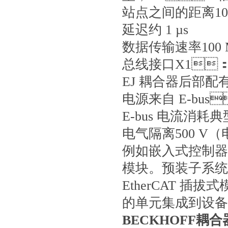
站点之间的距离
1
延迟
约 1 µs
数据传输速率
100 
总线接口
X1：
EJ 耦合器后部配
电源
来自 E-bu
E-bus 电流消耗
典型
电气隔离
500 V
例如嵌入式控制器可以
模块。预装子系
EtherCAT 插拔
的单元集成到设备中
BECKHOFF耦