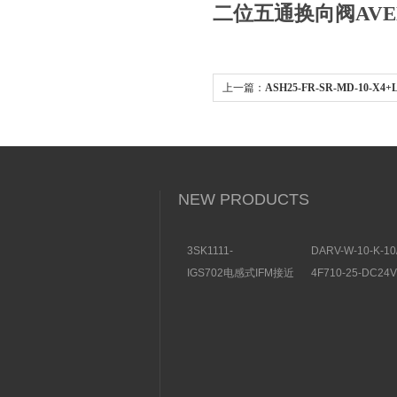
二位五通换向阀AVE
上一篇：
ASH25-FR-SR-MD-10-X4+
导式电磁阀分类及参数
NEW PRODUCTS
3SK1111-
DARV-W-10-K-10
1AB30SIEMENS安全开
电磁换向阀VICKE
IGS702电感式IFM接近
4F710-25-DC2
关特点及功能
构分析
开关操作简单
理气动电磁阀产品
图