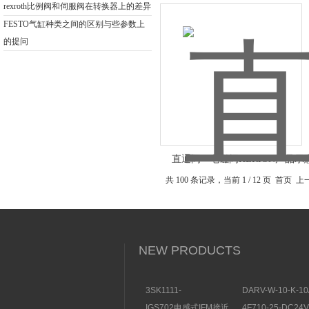
rexroth比例阀和伺服阀在转换器上的差异
FESTO气缸种类之间的区别与些参数上
的提问
直通阀 - 电磁阀HERION产品示
共 100 条记录，当前 1 / 12 页 首页 
NEW PRODUCTS
3SK1111-
DARV-W-10-K-10
1AB30SIEMENS安全开
电磁换向阀VICKE
IGS702电感式IFM接近
4F710-25-DC2