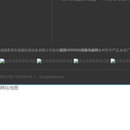
关特点及功能
构分析
开关操作简单
理气动电磁阀产品
图
成都香蕉性视频机电设备有限公司提供
德国HERION|海隆电磁阀
各种型号产品,欢迎广
蜀ICP备77803489号-1
GoogleSitemap
网站地图