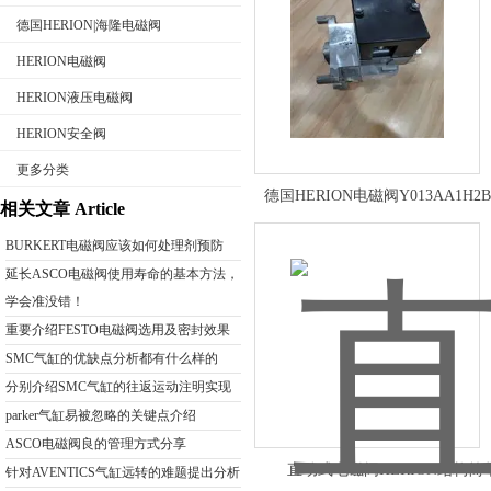
德国HERION|海隆电磁阀
HERION电磁阀
HERION液压电磁阀
公司名称
HERION安全阀
更多分类
德国HERION电磁阀Y013AA1H2B
相关文章 Article
BURKERT电磁阀应该如何处理剂预防
延长ASCO电磁阀使用寿命的基本方法，
学会准没错！
重要介绍FESTO电磁阀选用及密封效果
SMC气缸的优缺点分析都有什么样的
分别介绍SMC气缸的往返运动注明实现
parker气缸易被忽略的关键点介绍
ASCO电磁阀良的管理方式分享
直动式电磁阀HERION结构简
针对AVENTICS气缸远转的难题提出分析