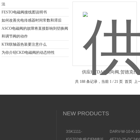
法
FESTO电磁阀接线图说明书
如何改善光电传感器时间常数和滞后
ASCO电磁阀的故障将直接影响到切换阀
和调节阀的动作
KTR联轴器热装要注意什么
为你介绍CKD电磁阀的动态特性
供应HYDAC换向阀,贺德克作
共 188 条记录，当前 1 / 21 页 首页 
NEW PRODUCTS
3SK1111-
DARV-W-10-K-10
1AB30SIEMENS安全开
电磁换向阀VICKE
IGS702电感式IFM接近
4F710-25-DC2