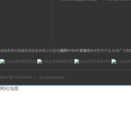
关特点及功能
构分析
开关操作简单
理气动电磁阀产品
图
成都香蕉性视频机电设备有限公司提供
德国HYDAC贺德克
各种型号产品,欢迎广大顾
蜀ICP备77803489号-1
GoogleSitemap
网站地图