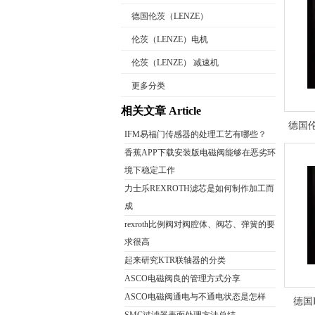
德国伦茨（LENZE）
伦茨（LENZE）电机
伦茨（LENZE） 减速机
公司名称
更多分类
相关文章 Article
德国
IFM易福门传感器的处理工艺有哪些？
香蕉APP下载安装版电磁阀能够在恶劣环
境下稳定工作
力士乐REXROTH滤芯是如何制作加工而
成
rexroth比例阀对阀腔体、阀芯、弹簧的要
求很高
起来研究KTR联轴器的分类
ASCO电磁阀良的管理方式分享
ASCO电磁阀通电与不通电状态是怎样
德国