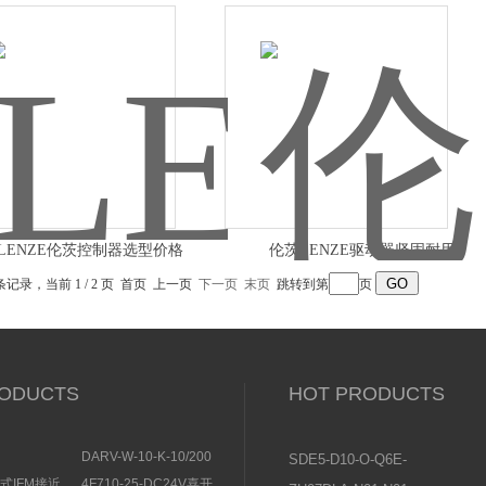
LENZE伦茨控制器选型价格
伦茨LENZE驱动器坚固耐用
 条记录，当前 1 / 2 页 首页 上一页
下一页
末页
跳转到第
页
ODUCTS
HOT PRODUCTS
DARV-W-10-K-10/200
SDE5-D10-O-Q6E-
EMENS安全开
电磁换向阀VICKERS结
P-KFESTO费斯托压
感式IFM接近
4F710-25-DC24V喜开