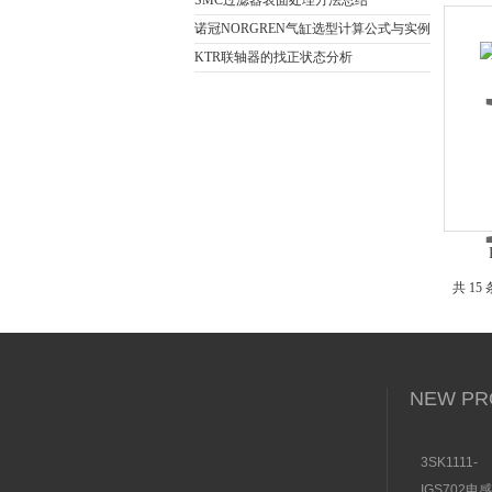
SMC过滤器表面处理方法总结
诺冠NORGREN气缸选型计算公式与实例
KTR联轴器的找正状态分析
共 15
NEW PR
3SK1111-
1AB30SI
IGS702电