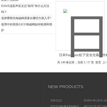
HAWE油泵声音太过“刺耳”有什么方法
吗？
选择费斯托电磁阀需要从哪些方面入手?
使用中的美国ASCO电磁阀如何检测和维
护
日本Panasonic松下安全光幕工
共 149 条记录，当前 1 / 17 页 首页
NEW PRODUCTS
3SK1111-
DARV-W-10-K-10
1AB30SIEMENS安全开
电磁换向阀VICKE
IGS702电感式IFM接近
4F710-25-DC2