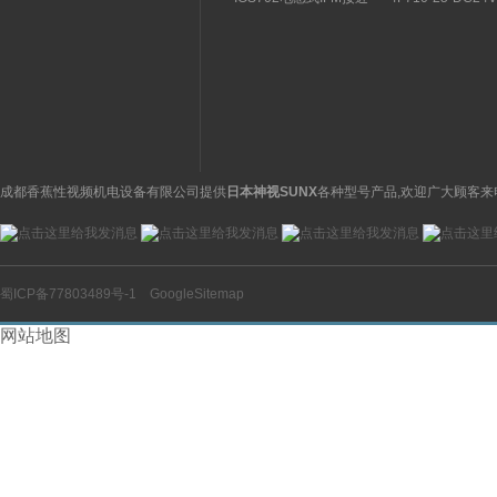
关特点及功能
构分析
开关操作简单
理气动电磁阀产品
图
成都香蕉性视频机电设备有限公司提供
日本神视SUNX
各种型号产品,欢迎广大顾客来
蜀ICP备77803489号-1
GoogleSitemap
网站地图