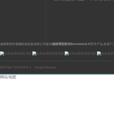
关特点及功能
构分析
开关操作简单
理气动电磁阀产品
图
成都香蕉性视频机电设备有限公司提供
德国博恩斯坦Bernstein
各种型号产品,欢迎广
蜀ICP备77803489号-1
GoogleSitemap
网站地图