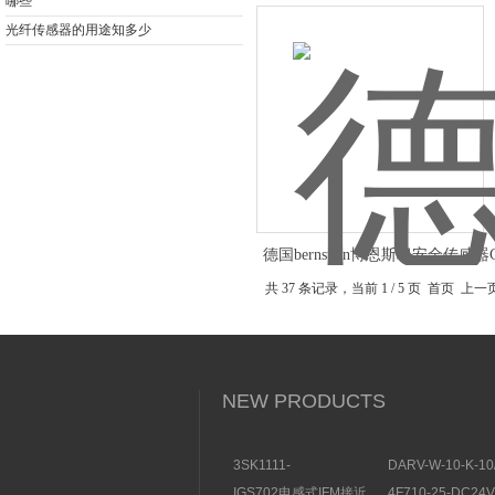
哪些
光纤传感器的用途知多少
德国bernstein博恩斯坦安全传感器
共 37 条记录，当前 1 / 5 页 首页 上
NEW PRODUCTS
3SK1111-
DARV-W-10-K-10
1AB30SIEMENS安全开
电磁换向阀VICKE
IGS702电感式IFM接近
4F710-25-DC2