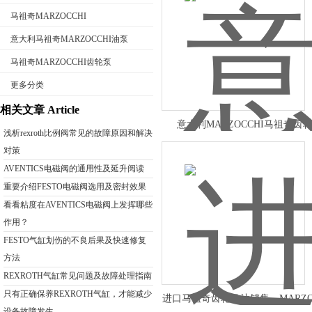
马祖奇MARZOCCHI
意大利马祖奇MARZOCCHI油泵
马祖奇MARZOCCHI齿轮泵
公司名称
更多分类
相关文章 Article
意大利MARZOCCHI马祖奇齿
浅析rexroth比例阀常见的故障原因和解决
ALP1AQ-D-2.1
对策
AVENTICS电磁阀的通用性及延升阅读
重要介绍FESTO电磁阀选用及密封效果
看看粘度在AVENTICS电磁阀上发挥哪些
作用？
FESTO气缸划伤的不良后果及快速修复
方法
REXROTH气缸常见问题及故障处理指南
只有正确保养REXROTH气缸，才能减少
进口马祖奇齿轮马达销售，MARZO
设备故障发生