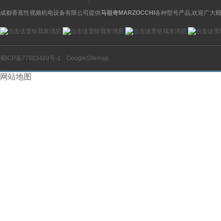
成都香蕉性视频机电设备有限公司提供
马祖奇MARZOCCHI
各种型号产品,欢迎广大顾
蜀ICP备77803489号-1
GoogleSitemap
网站地图