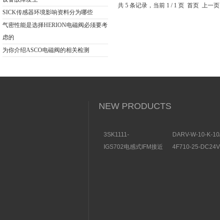
马达
共 5 条记录，当前 1 / 1 页 首页 
SICK传感器环境影响资料分为哪些
气密性能是选择HERION电磁阀必须要考
虑的
为你介绍ASCO电磁阀的相关检测
NEW PRODUCTS
3SK1111-
DARV-W-10-K-10
1AB30SIEMENS安全开
电磁换向阀VICKE
IGS702电感式IFM接近
4F710-25-DC2
关特点及功能
构分析
开关操作简单
理气动电磁阀产品
图