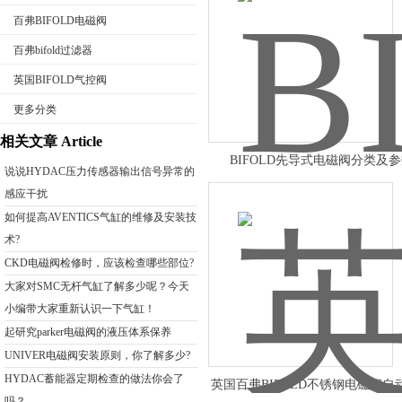
百弗BIFOLD电磁阀
百弗bifold过滤器
英国BIFOLD气控阀
公司名称
更多分类
相关文章 Article
BIFOLD先导式电磁阀分类及
说说HYDAC压力传感器输出信号异常的
感应干扰
如何提高AVENTICS气缸的维修及安装技
术?
CKD电磁阀检修时，应该检查哪些部位?
大家对SMC无杆气缸了解多少呢？今天
小编带大家重新认识一下气缸！
起研究parker电磁阀的液压体系保养
UNIVER电磁阀安装原则，你了解多少?
HYDAC蓄能器定期检查的做法你会了
英国百弗BIFOLD不锈钢电磁阀自
吗？