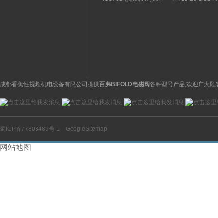
关特点及功能
构分析
开关操作简单
理气动电磁阀产品
图
成都香蕉性视频机电设备有限公司提供
百弗BIFOLD电磁阀
各种型号产品,欢迎广大顾
蜀ICP备77803489号-1
GoogleSitemap
网站地图