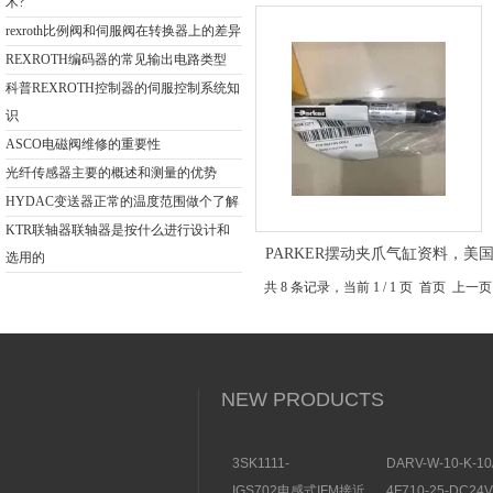
术?
rexroth比例阀和伺服阀在转换器上的差异
REXROTH编码器的常见输出电路类型
科普REXROTH控制器的伺服控制系统知
识
ASCO电磁阀维修的重要性
光纤传感器主要的概述和测量的优势
HYDAC变送器正常的温度范围做个了解
KTR联轴器联轴器是按什么进行设计和
PARKER摆动夹爪气缸资料，美
选用的
P5GL系列气缸
共 8 条记录，当前 1 / 1 页 首页
NEW PRODUCTS
3SK1111-
DARV-W-10-K-10
1AB30SIEMENS安全开
电磁换向阀VICKE
IGS702电感式IFM接近
4F710-25-DC2