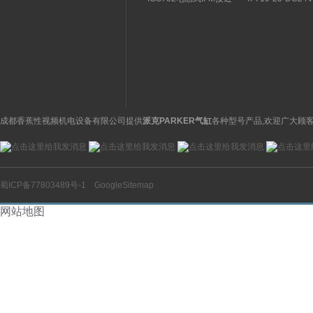
关特点及功能
构分析
开关操作简单
理气动电磁阀产品
图
成都香蕉性视频机电设备有限公司提供
派克PARKER气缸
各种型号产品,欢迎广大顾客
蜀ICP备77803489号-1
GoogleSitemap
网站地图