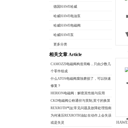
德国HAWE哈威
哈威HAWE电油泵
哈威HAWE电磁阀
公司名称
哈威HAWE泵
更多分类
相关文章 Article
CAMOZZI电磁阀构造简略，只由少数几
个零件组成
什么ATOS电磁阀腐蚀磨损了，可以快速
修复？
HERION电磁阀：解密其性能与应用
CKD电磁阀公称通径与英制,英寸的换算
REXROTH气缸常见问题及故障处理指南
为何液压REXROTH油缸在动作上会失误
HAW
或是失灵