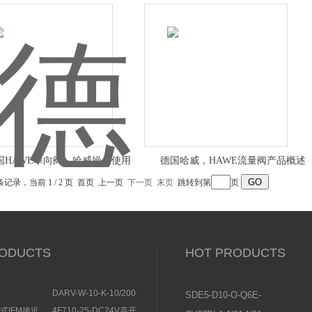
性视频
HSE16-3
HAWE单向阀，哈威操作使用
德国哈威，HAWE流量阀产品概述
 条记录，当前 1 / 2 页 首页 上一页
下一页
末页
跳转到第
页
ODUCTS
HOT PRODUCTS
DARV-W-10-K-10/200
SDE5-D10-O-Q6E-
EMENS安全开
电磁换向阀VICKERS结
P-KFESTO费斯托压
感式IFM接近
4F710-25-DC24V喜开