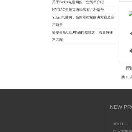
关于Parker电磁阀的一些简单介绍
HYDAC贺德克电磁阀有几种型号
Yuken电磁阀：高性能控制解决方案及应
用前景
简要分析CKD电磁阀故障之：流量特性
不匹配
德国
共 10
NEW PR
3SK1111-
1AB30SI
IGS702电