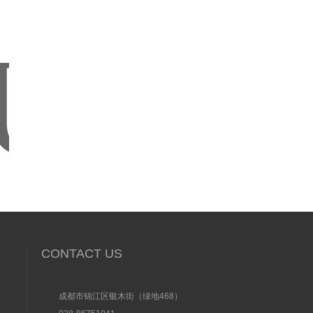
CONTACT US
成都市锦江区银木街（绿地468）