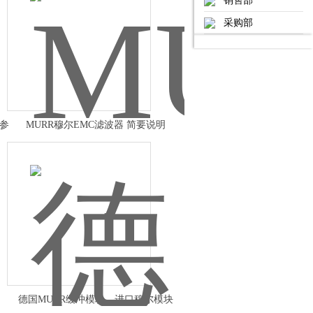
销售部
采购部
气参
MURR穆尔EMC滤波器 简要说明
德国MURR缓冲模块，进口穆尔模块