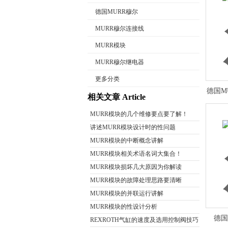
德国MURR穆尔
MURR穆尔连接线
MURR模块
公司名称
MURR穆尔继电器
更多分类
德国M
相关文章 Article
MURR模块的几个维修要点要了解！
讲述MURR模块设计时的性问题
MURR模块的中断概念讲解
MURR模块相关术语名词大集合！
MURR模块损坏几大原因为你解读
MURR模块的故障处理思路要清晰
MURR模块的并联运行讲解
MURR模块的性设计分析
德国
REXROTH气缸的速度及选用控制阀技巧