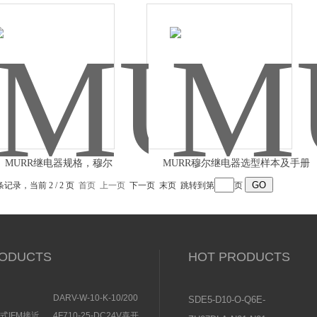
MURR继电器规格，穆尔
MURR穆尔继电器选型样本及手册
条记录，当前 2 / 2 页
首页
上一页
下一页 末页 跳转到第
页
ODUCTS
HOT PRODUCTS
DARV-W-10-K-10/200
SDE5-D10-O-Q6E-
EMENS安全开
电磁换向阀VICKERS结
P-KFESTO费斯托压
感式IFM接近
4F710-25-DC24V喜开