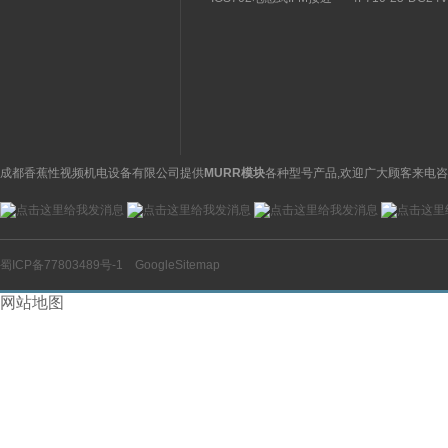
关特点及功能
构分析
开关操作简单
理气动电磁阀产品
图
成都香蕉性视频机电设备有限公司提供
MURR模块
各种型号产品,欢迎广大顾客来电咨
蜀ICP备77803489号-1
GoogleSitemap
网站地图