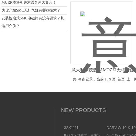
MURR模块相关术语名词大集合！
为你介绍SMC无杆气缸有哪些技术？
安装旋启式SMC电磁阀有没有要求？其
适用介质？
意大利康茂盛CAMOZZI无杆气缸
式
共 78 条记录，当前 1 / 9 页 首页 上
NEW PRODUCTS
3SK1111-
DARV-W-10-K-10
1AB30SIEMENS安全开
电磁换向阀VICKE
IGS702电感式IFM接近
4F710-25-DC2