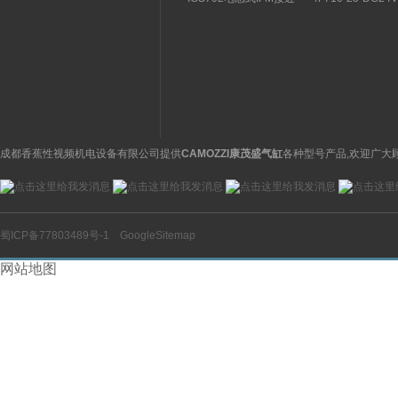
关特点及功能
构分析
开关操作简单
理气动电磁阀产品
图
成都香蕉性视频机电设备有限公司提供
CAMOZZI康茂盛气缸
各种型号产品,欢迎广大
蜀ICP备77803489号-1
GoogleSitemap
网站地图