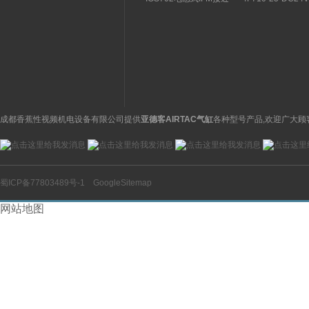
关特点及功能
构分析
开关操作简单
理气动电磁阀产品
图
成都香蕉性视频机电设备有限公司提供
亚德客AIRTAC气缸
各种型号产品,欢迎广大顾
蜀ICP备77803489号-1
GoogleSitemap
网站地图