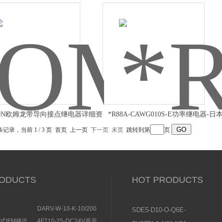
FD-US
ON欧姆龙带导向接点继电器详细资
*R88A-CAWG010S-E功率继电器-日
料
OMRON
 条记录，当前 1 / 3 页 首页 上一页
下一页
末页
跳转到第
页
ODUCTS
HOT PRODUCTS
DARV-W-10-K-10/200
SDE5-D10-O-Q6E-
EMENS安全开
电磁换向阀VICKERS结
P-KFESTO费斯托压
感式IFM接近
4F710-25-DC24V喜开