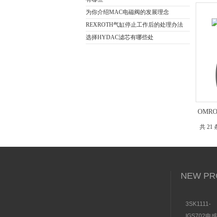
为你介绍MAC电磁阀的发展理念
REXROTH气缸停止工作后的处理办法
选择HYDAC滤芯有哪些处
OMR
共 21
NEW PR
3SK1111-
1AB30SI
IGS702电