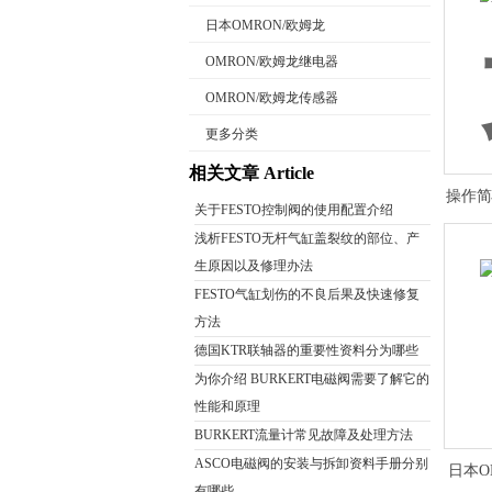
日本OMRON/欧姆龙
OMRON/欧姆龙继电器
OMRON/欧姆龙传感器
公司名称
更多分类
相关文章 Article
操作简
关于FESTO控制阀的使用配置介绍
浅析FESTO无杆气缸盖裂纹的部位、产
生原因以及修理办法
FESTO气缸划伤的不良后果及快速修复
方法
德国KTR联轴器的重要性资料分为哪些
为你介绍 BURKERT电磁阀需要了解它的
性能和原理
BURKERT流量计常见故障及处理方法
ASCO电磁阀的安装与拆卸资料手册分别
日本O
有哪些