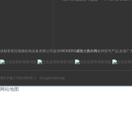
关特点及功能
构分析
开关操作简单
理气动电磁阀产品
图
成都香蕉性视频机电设备有限公司提供
VICKERS威格士换向阀
各种型号产品,欢迎广
蜀ICP备77803489号-1
GoogleSitemap
网站地图