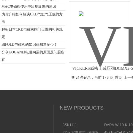
MAC电磁阀使用中出现故障的原因
为你介绍如何解决CKD气缸气压低的方
法
解析日本CKD电磁阀阀门设置的相关规
定
BIFOLD电磁阀的知识你知道多少？
分享KOGANEI电磁阀漏的原因及问题所
在
VICKERS威格士减压阀DGMX2-5-
FW-B-30
共 24 条记录，当前 1 / 3 页 首页 上
NEW PRODUCTS
3SK1111-
DARV-W-10-K-10
1AB30SIEMENS安全开
电磁换向阀VICKE
IGS702电感式IFM接近
4F710-25-DC2