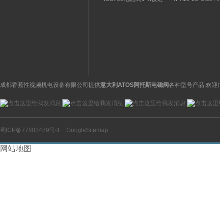
关特点及功能
构分析
开关操作简单
理气动电磁阀产品
图
成都香蕉性视频机电设备有限公司提供
意大利ATOS阿托斯电磁阀
各种型号产品,欢迎
蜀ICP备77803489号-1
GoogleSitemap
网站地图