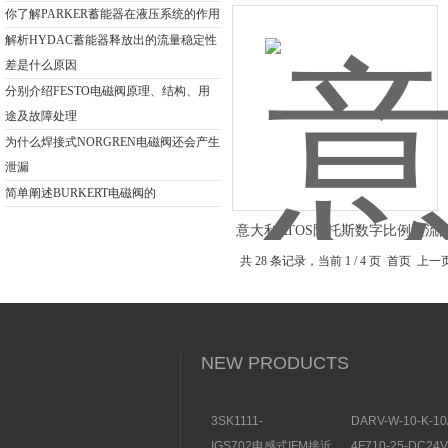
你了解PARKER蓄能器在液压系统的作用
解析HYDAC蓄能器释放出的流量稳定性
差是什么原因
分别介绍FESTO电磁阀原理、结构、用
途及故障处理
为什么焊接式NORGREN电磁阀还会产生
泄漏
简单阐述BURKERT电磁阀的
意大利ATOS阿托斯数字比例溢流
供货
共 28 条记录，当前 1 / 4 页 首页 上
NEW PRODUCTS
3SK1111-
DARV-W-10-K-10
1AB30SIEMENS安全开
电磁换向阀VICKE
IGS702电感式IFM接近
4F710-25-DC2