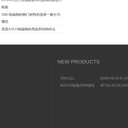
HYDAC压力传感器如何对故障机器进行
检验
SMC电磁阀的阀门材料的选择一般分为
哪些
美国ASCO电磁阀的用途和结构特点
NEW PRODUCTS
3SK1111-
DARV-W-10-K-10
1AB30SIEMENS安全开
电磁换向阀VICKE
IGS702电感式IFM接近
4F710-25-DC2
关特点及功能
构分析
开关操作简单
理气动电磁阀产品
图