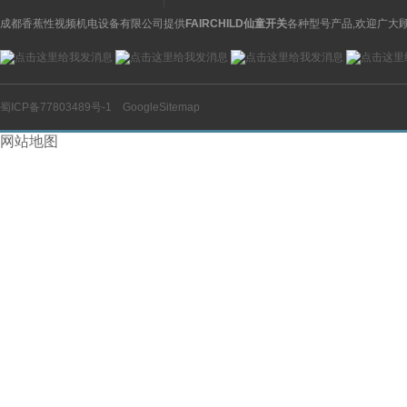
成都香蕉性视频机电设备有限公司提供
FAIRCHILD仙童开关
各种型号产品,欢迎广大顾
蜀ICP备77803489号-1
GoogleSitemap
网站地图