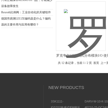
只有正确保养REXROTH气缸，才能减少
设备故障发生
Rexroth比例阀：工业自动化的关键组件
德国劳易测LEUZE编码器是什么？编码
器的主要作用与应用有哪些？
罗克韦尔AB嵌入式分布模块I/O 
阐述
共 12 条记录，当前 1 / 2 页 首页 上
NEW PRODUCTS
3SK1111-
DARV-W-10-K-10
1AB30SIEMENS安全开
电磁换向阀VICKE
IGS702电感式IFM接近
4F710-25-DC2