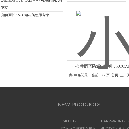
形电磁阀分类
怎么查看自力式美国ASCO电磁阀的支撑
状况
如何延长ASCO电磁阀使用寿命
小金井圆形防爆电磁阀，KOGAN
EP062系列防爆电磁阀
共 10 条记录，当前 1 / 2 页 首页 上
NEW PRODUCTS
3SK1111-
DARV-W-10-K-10
1AB30SIEMENS安全开
电磁换向阀VICKE
IGS702电感式IFM接近
4F710-25-DC2