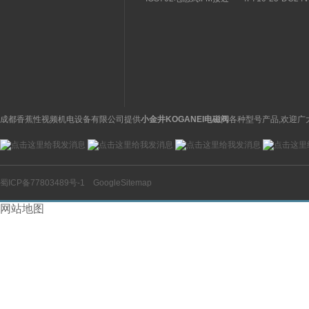
关特点及功能
构分析
开关操作简单
理气动电磁阀产品
图
成都香蕉性视频机电设备有限公司提供
小金井KOGANEI电磁阀
各种型号产品,欢迎广
蜀ICP备77803489号-1
GoogleSitemap
网站地图