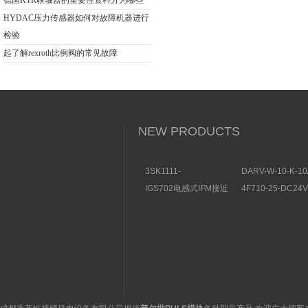
德国KTR联轴器的重要性资料分为哪些
HYDAC压力传感器如何对故障机器进行
检验
起了解rexroth比例阀的常见故障
NEW PRODUCTS
3SK1111-
DARV-W-10-K-10
1AB30SIEMENS安全开
电磁换向阀VICKE
IGS702电感式IFM接近
4F710-25-DC2
关特点及功能
构分析
开关操作简单
理气动电磁阀产品
图