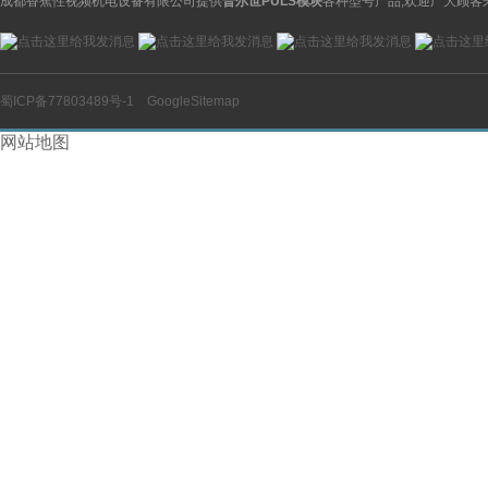
成都香蕉性视频机电设备有限公司提供
普尔世PULS模块
各种型号产品,欢迎广大顾客
蜀ICP备77803489号-1
GoogleSitemap
网站地图