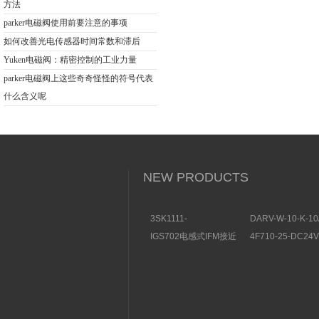
方法
parker电磁阀使用前要注意的事项
如何改善光电传感器时间常数和滞后
Yuken电磁阀：精密控制的工业力量
parker电磁阀上这些奇奇怪怪的符号代表
什么含义呢
NEW PRODUCTS
3SK1111-
DARV-W-10-K-10
1AB30SIEMENS安全开
电磁换向阀VICKE
IGS702电感式IFM接近
4F710-25-DC2
关特点及功能
构分析
开关操作简单
理气动电磁阀产品
图