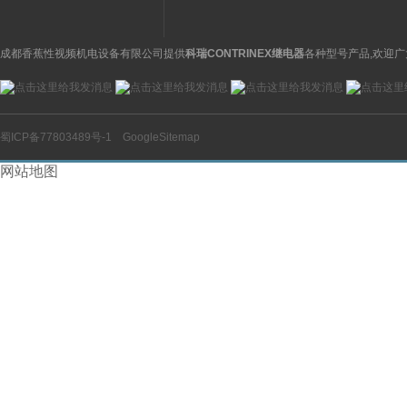
成都香蕉性视频机电设备有限公司提供
科瑞CONTRINEX继电器
各种型号产品,欢迎广
蜀ICP备77803489号-1
GoogleSitemap
网站地图