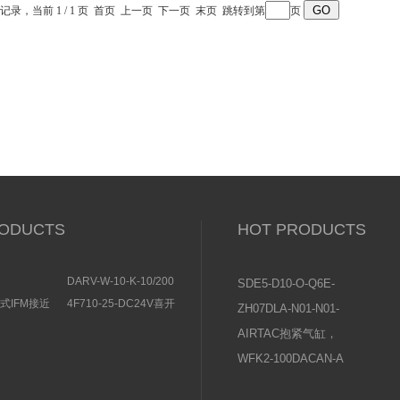
传感器
条记录，当前 1 / 1 页 首页 上一页 下一页 末页 跳转到第
页
ODUCTS
HOT PRODUCTS
DARV-W-10-K-10/200
SDE5-D10-O-Q6E-
EMENS安全开
电磁换向阀VICKERS结
P-KFESTO费斯托压
感式IFM接近
4F710-25-DC24V喜开
ZH07DLA-N01-N01-
能
构分析
单
理气动电磁阀产品示意
力传感器操作说明
N01日本SMC真空发
AIRTAC抱紧气缸，
图
生器使用说明书
夹紧气缸常见问题及
WFK2-100DACAN-A
原因分析
喜开理CKD流量传感
器设置说明及注意事