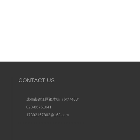
CONTACT US
成都市锦江区银木街（绿地468）
028-86751041
17302157802@163.com