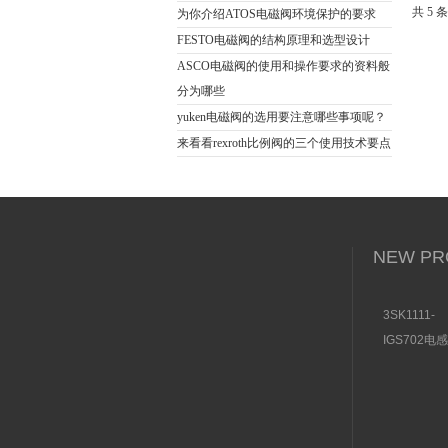
共 5 
为你介绍ATOS电磁阀环境保护的要求
FESTO电磁阀的结构原理和选型设计
ASCO电磁阀的使用和操作要求的资料般
分为哪些
yuken电磁阀的选用要注意哪些事项呢？
来看看rexroth比例阀的三个使用技术要点
NEW PR
3SK1111-
1AB30SI
IGS702电
关特点及功
开关操作简