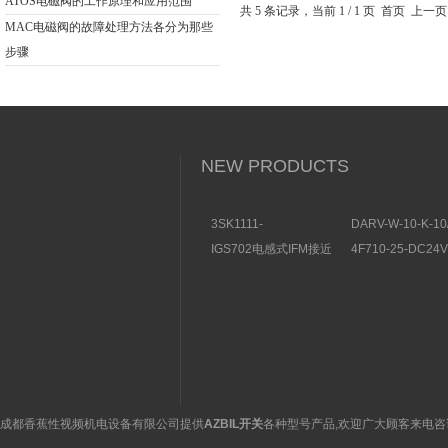
JK
ATOS电磁阀的工作原理和应用范围
共 5 条记录，当前 1 / 1 页 首页
MAC电磁阀的故障处理方法各分为那些
步骤
NEW PRODUCTS
3SK1111-
DARV-W-10-K-10
1AB30SIEMENS安全开
电磁换向阀VICKE
IGS702电感式IFM接近
4F710-25-DC2
关特点及功能
构分析
开关操作简单
理气动电磁阀产品
图
成都香蕉性视频机电设备有限公司提供
AZBIL开关
各种型号产品,欢迎广大顾客来电咨