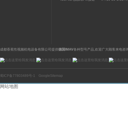
关特点及功能
构分析
开关操作简单
理气动电磁阀产品
图
成都香蕉性视频机电设备有限公司提供
德国IMAV
各种型号产品,欢迎广大顾客来电咨询
蜀ICP备77803489号-1
GoogleSitemap
网站地图