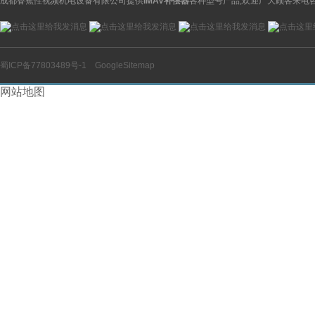
成都香蕉性视频机电设备有限公司提供
IMAV补偿器
各种型号产品,欢迎广大顾客来电咨
蜀ICP备77803489号-1
GoogleSitemap
网站地图