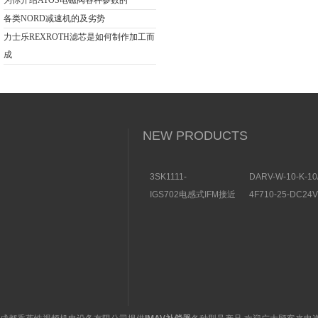
为你介绍ATOS电磁阀各种参数的
各类NORD减速机的及劣势
力士乐REXROTH滤芯是如何制作加工而
成
NEW PRODUCTS
3SK1111-
DARV-W-10-K-10
1AB30SIEMENS安全开
电磁换向阀VICKE
IGS702电感式IFM接近
4F710-25-DC2
关特点及功能
构分析
开关操作简单
理气动电磁阀产品
图