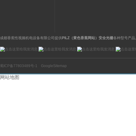
成都香蕉性视频机电设备有限公司提供
PILZ（黄色香蕉网站）安全光栅
各种型号产品
蜀ICP备77803489号-1
GoogleSitemap
网站地图