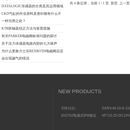
共 4 条记录，当前 1 / 1 页 首页
DATALOGIC传感器的分类及其运用领域
CKD气缸的作业原料及密封都有什么不
一样功用之处？
KTR联轴器找正方法与装置措施
有关PARKER电磁阀标准问题的探讨
关于压力传感器电路内部的七大噪声
为什么更换力士乐REXROTH电磁阀后还
会出现漏气的情况
NEW PRODUCTS
3SK1111-
DARV-W-10-K-10
1AB30SIEMENS安全开
电磁换向阀VICKE
IGS702电感式IFM接近
4F710-25-DC2
关特点及功能
构分析
开关操作简单
理气动电磁阀产品
图