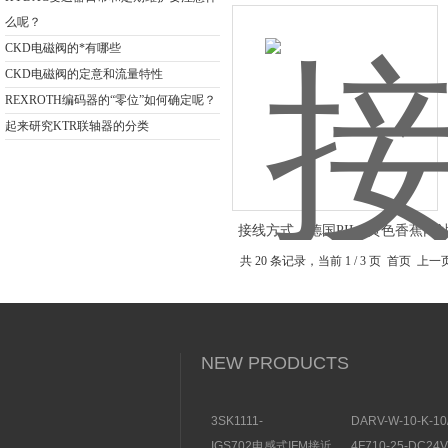
防护
么呢？
CKD电磁阀的*有哪些
CKD电磁阀的定意和流量特性
REXROTH编码器的“零位”如何确定呢？
起来研究KTR联轴器的分类
接线方式，德国PILZ黄色香蕉
开关570280
共 20 条记录，当前 1 / 3 页 首页 上
NEW PRODUCTS
3SK1111-
DARV-W-10-K-10
1AB30SIEMENS安全开
电磁换向阀VICKE
IGS702电感式IFM接近
4F710-25-DC2