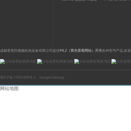
关特点及功能
构分析
开关操作简单
理气动电磁阀产品
图
成都香蕉性视频机电设备有限公司提供
PILZ（黄色香蕉网站）开关
各种型号产品,欢迎
蜀ICP备77803489号-1
GoogleSitemap
网站地图