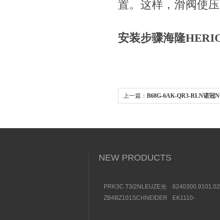
置。这样，
安装步骤海隆HERI
上一篇：
B68G-6AK-QR3-RLN诺
件选用方法
NEW PRODUCTS
PRK3C.T3/2NLEUZE光
8240300.9101.0
电传感器50136257效果
装BUSCHJOST
ZB4BZ101SCHNEIDER
EK1110-
图
选购条件
触点模块部件一览
0044BECKHOF
结构及用途