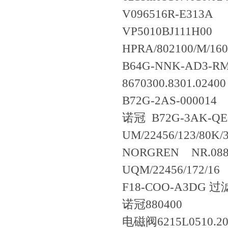
V096516R-E313A
VP5010BJ111H00
HPRA/802100/M/160
B64G-NNK-AD3-R
8670300.8301.024
B72G-2AS-000014
诺冠 B72G-3AK-QE
UM/22456/123/80K/
NORGREN NR.088
UQM/22456/172/16
F18-COO-A3DG 
诺冠880400
电磁阀6215L0510.205