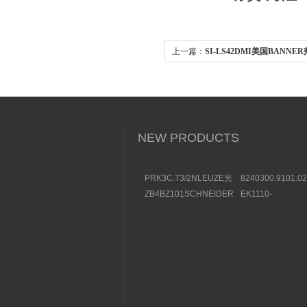
上一篇：
SI-LS42DMI美国BANN
锁
NEW PRODUCTS
PRK3C.T3/2NLEUZE光
8240300.9101.0
电传感器50136257效果
装BUSCHJOST
ZB4BZ101SCHNEIDER
EK1110-
图
选购条件
触点模块部件一览
0044BECKHOF
结构及用途