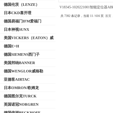
德国伦茨（LENZE）
V18345-1020221001智能定位器A
和工作
日本CKD喜开理
共 7392 条记录，当前 11 / 616 页
首页
德国易福门IFM爱福门
日本神视SUNX
美国VICKERS（EATON）威
格士
德国E+H
德国SIEMENS西门子
美国邦纳BANNER
德国WENGLOR威格勒
亚德客AIRTAC
日本OMRON/欧姆龙
德国图尔克TURCK
英国诺冠NORGREN
德国倍福BECKHOFF