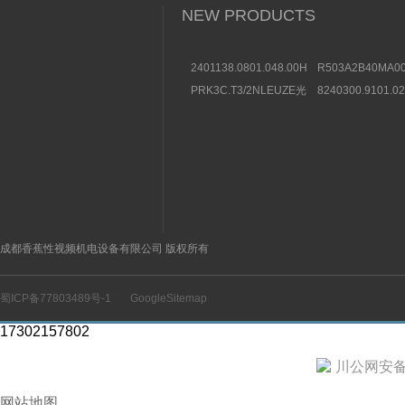
NEW PRODUCTS
2401138.0801.048.00HERION
R503A2B40MA00
海隆直动式电磁阀参考
方向控制阀图片及
PRK3C.T3/2NLEUZE光
8240300.9101.0
数据
电传感器50136257效果
装BUSCHJOST
图
选购条件
成都香蕉性视频机电设备有限公司 版权所有
蜀ICP备77803489号-1
GoogleSitemap
17302157802
川公网安备 5
网站地图