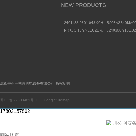
NEW PRODUCTS
2401138.0801.048.00HERION
R503A2B40MA00
海隆直动式电磁阀参考
方向控制阀图片及
PRK3C.T3/2NLEUZE光
8240300.9101.0
数据
电传感器50136257效果
装BUSCHJOST
图
选购条件
成都香蕉性视频机电设备有限公司 版权所有
蜀ICP备77803489号-1
GoogleSitemap
17302157802
川公网安备 5
网站地图