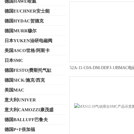
德国HAWE哈威
德国EUCHNER安士能
德国HYDAC贺德克
德国MURR穆尔
日本YUKEN油研电磁阀
美国ASCO世格/阿斯卡
日本SMC
52A-11-C0A-DM-DDFJ-1JBMA
德国FESTO|费斯托气缸
品示意图
德国SICK/施克/西克
美国MAC
意大利UNIVER
意大利CAMOZZI康茂盛
德国BALLUFF巴鲁夫
德国P+F倍加福