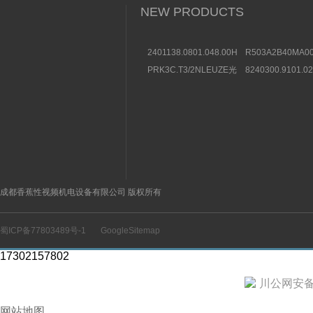
NEW PRODUCTS
2401138.0801.048.00HERION
R503A2B40MA00
海隆直动式电磁阀参考
方向控制阀图片及
PRK3C.T3/2NLEUZE光
8240300.9101.0
数据
电传感器50136257效果
装BUSCHJOST
图
选购条件
成都香蕉性视频机电设备有限公司 版权所有
蜀ICP备77803489号-1
GoogleSitemap
17302157802
川公网安备 5
网站地图