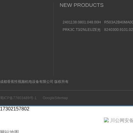
NEW PRODUCTS
2401138.0801.048.00HERION
R503A2B40MA00
海隆直动式电磁阀参考
方向控制阀图片及
PRK3C.T3/2NLEUZE光
8240300.9101.0
数据
电传感器50136257效果
装BUSCHJOST
图
选购条件
成都香蕉性视频机电设备有限公司 版权所有
蜀ICP备77803489号-1
GoogleSitemap
17302157802
川公网安备 5
网站地图