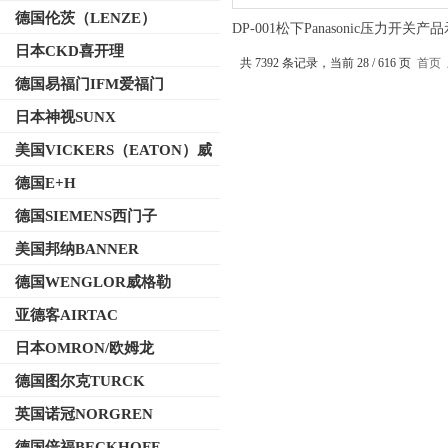
德国伦茨（LENZE）
DP-001松下Panasonic压力开关产
日本CKD喜开理
共 7392 条记录，当前 28 / 616 页
首页
德国易福门IFM爱福门
日本神视SUNX
美国VICKERS（EATON）威
格士
德国E+H
德国SIEMENS西门子
美国邦纳BANNER
德国WENGLOR威格勒
亚德客AIRTAC
日本OMRON/欧姆龙
德国图尔克TURCK
英国诺冠NORGREN
德国倍福BECKHOFF