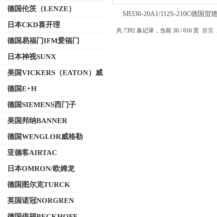
德国伦茨（LENZE）
SB330-20A1/112S-210C德国贺
HYDAC蓄能器的皮囊有货
日本CKD喜开理
共 7392 条记录，当前 30 / 616 页
首页
德国易福门IFM爱福门
日本神视SUNX
美国VICKERS（EATON）威
格士
德国E+H
德国SIEMENS西门子
美国邦纳BANNER
德国WENGLOR威格勒
亚德客AIRTAC
日本OMRON/欧姆龙
德国图尔克TURCK
英国诺冠NORGREN
德国倍福BECKHOFF