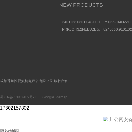
NEW PRODUCTS
2401138.0801.048.00HERION
R503A2B40MA00
海隆直动式电磁阀参考
方向控制阀图片及
PRK3C.T3/2NLEUZE光
8240300.9101.0
数据
电传感器50136257效果
装BUSCHJOST
图
选购条件
成都香蕉性视频机电设备有限公司 版权所有
蜀ICP备77803489号-1
GoogleSitemap
17302157802
川公网安备 5
网站地图