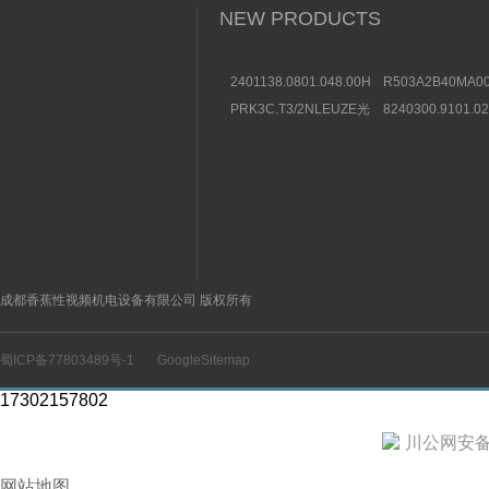
NEW PRODUCTS
2401138.0801.048.00HERION
R503A2B40MA00
海隆直动式电磁阀参考
方向控制阀图片及
PRK3C.T3/2NLEUZE光
8240300.9101.0
数据
电传感器50136257效果
装BUSCHJOST
图
选购条件
成都香蕉性视频机电设备有限公司 版权所有
蜀ICP备77803489号-1
GoogleSitemap
17302157802
川公网安备 5
网站地图