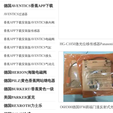
德国AVENTICS香蕉APP下载
安装版
AVENTICS过滤器
香蕉APP下载安装版AVENTICS换向阀
公司名称
香蕉APP下载安装版传感器
香蕉APP下载安装版AVENTICS电磁阀
HG-C1050激光位移传感器Panason
香蕉APP下载安装版AVENTICS气缸
范围
香蕉APP下载安装版AVENTICS接头
香蕉APP下载安装版AVENTICS气动元
件
德国HERION|海隆电磁阀
德国PILZ|黄色香蕉网站继电器
德国BURKERT/香蕉黄色一级
视频电磁阀
美国PARKER派克
德国REXROTH力士乐
O6H300德国IFM易福门漫反射式
感器