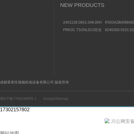
NEW PRODUCTS
2401138.0801.048.00HERION
R503A2B40MA00
海隆直动式电磁阀参考
方向控制阀图片及
PRK3C.T3/2NLEUZE光
8240300.9101.0
数据
电传感器50136257效果
装BUSCHJOST
图
选购条件
成都香蕉性视频机电设备有限公司 版权所有
蜀ICP备77803489号-1
GoogleSitemap
17302157802
川公网安备 5
网站地图