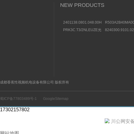
NEW PRODUCTS
2401138.0801.048.00HERION
R503A2B40MA00
海隆直动式电磁阀参考
方向控制阀图片及
PRK3C.T3/2NLEUZE光
8240300.9101.0
数据
电传感器50136257效果
装BUSCHJOST
图
选购条件
成都香蕉性视频机电设备有限公司 版权所有
蜀ICP备77803489号-1
GoogleSitemap
17302157802
川公网安备 5
网站地图