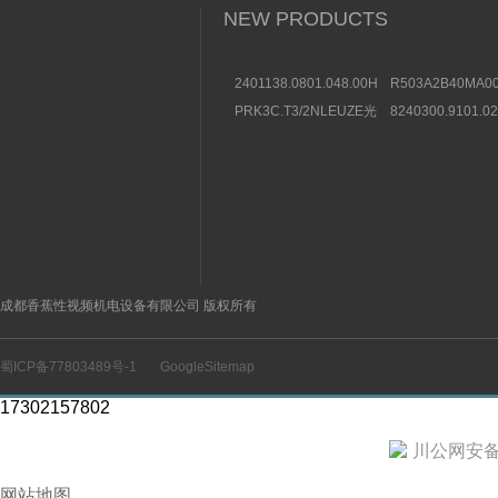
NEW PRODUCTS
2401138.0801.048.00HERION
R503A2B40MA00
海隆直动式电磁阀参考
方向控制阀图片及
PRK3C.T3/2NLEUZE光
8240300.9101.0
数据
电传感器50136257效果
装BUSCHJOST
图
选购条件
成都香蕉性视频机电设备有限公司 版权所有
蜀ICP备77803489号-1
GoogleSitemap
17302157802
川公网安备 5
网站地图