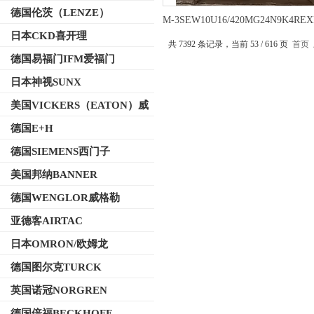
德国伦茨（LENZE）
M-3SEW10U16/420MG24N9K4RE
液压提升换向阀相关数据
日本CKD喜开理
共 7392 条记录，当前 53 / 616 页
首页
德国易福门IFM爱福门
日本神视SUNX
美国VICKERS（EATON）威
格士
德国E+H
德国SIEMENS西门子
美国邦纳BANNER
德国WENGLOR威格勒
亚德客AIRTAC
日本OMRON/欧姆龙
德国图尔克TURCK
英国诺冠NORGREN
德国倍福BECKHOFF