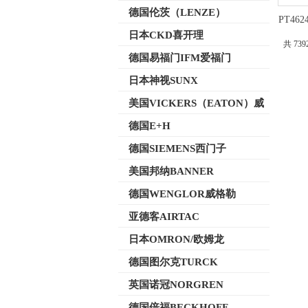
德国伦茨（LENZE）
PT462
日本CKD喜开理
共 739
德国易福门IFM爱福门
日本神视SUNX
美国VICKERS（EATON）威
格士
德国E+H
德国SIEMENS西门子
美国邦纳BANNER
德国WENGLOR威格勒
亚德客AIRTAC
日本OMRON/欧姆龙
德国图尔克TURCK
英国诺冠NORGREN
德国倍福BECKHOFF