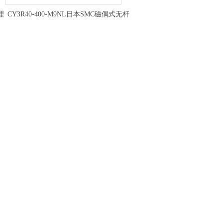
理
CY3R40-400-M9NL日本SMC磁偶式无杆
气缸