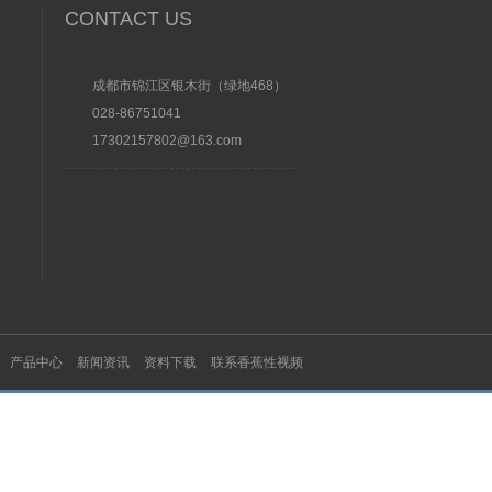
CONTACT US
成都市锦江区银木街（绿地468）
028-86751041
17302157802@163.com
产品中心
新闻资讯
资料下载
联系香蕉性视频