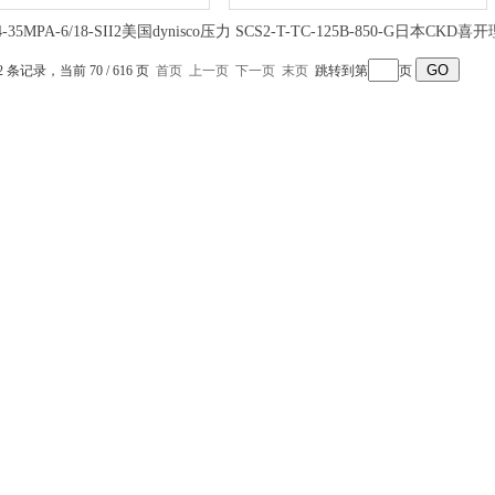
4-35MPA-6/18-SII2美国dynisco压力
SCS2-T-TC-125B-850-G日本CKD喜开
传感器使用范围
气缸小型拉杆式供应
2 条记录，当前 70 / 616 页
首页
上一页
下一页
末页
跳转到第
页