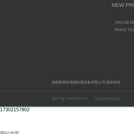
NEW PR
2401138.0
海隆直动式
PRK3C.T3
数据
电传感器501
图
成都香蕉性视频机电设备有限公司 版权所有
蜀ICP备77803489号-1
GoogleSitemap
17302157802
网站地图