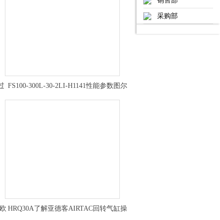
销售部
采购部
过
FS100-300L-30-2LI-H1141性能参数图尔
克TURCK流量传感器
用欧
HRQ30A了解亚德客AIRTAC回转气缸操
作方法