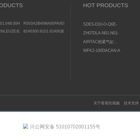
ODUCTS
HOT PRODUCTS
801.048.00HERION
R503A2B40MA00FAVENTICS
SDE5-D10-O-Q6E-
电磁阀参考
方向控制阀图片及作用
P-KFESTO费斯托压
/2NLEUZE光
8240300.9101.02400原
ZH07DLA-N01-N01-
36257效果
装BUSCHJOST隔膜阀
力传感器操作说明
N01日本SMC真空发
AIRTAC抱紧气缸，
选购条件
生器使用说明书
夹紧气缸常见问题及
WFK2-100DACAN-A
原因分析
喜开理CKD流量传感
器设置说明及注意事
项
关于香蕉性视频
技术支持
川公网安备 51010702001155号