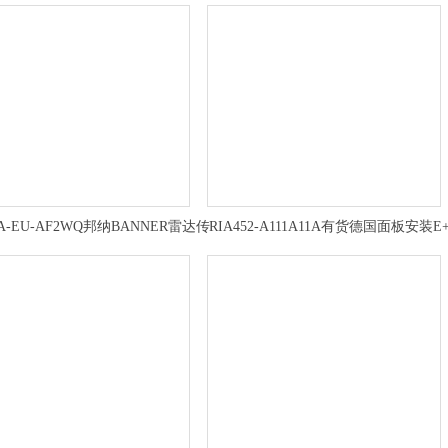
RA-EU-AF2WQ邦纳BANNER雷达传
RIA452-A111A11A有货德国面板安装E
感器产品示意图
数字过程测量仪