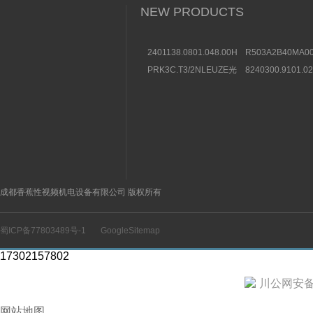
NEW PRODUCTS
2401138.0801.048.00HERION
R503A2B40MA00
海隆直动式电磁阀参考
方向控制阀图片及
PRK3C.T3/2NLEUZE光
8240300.9101.0
数据
电传感器50136257效果
装BUSCHJOST
图
选购条件
成都香蕉性视频机电设备有限公司 版权所有
蜀ICP备77803489号-1
GoogleSitemap
17302157802
川公网安备 5
网站地图