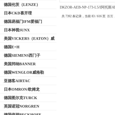
德国伦茨（LENZE）
DKZOR-AEB-NP-173-L5/I阿托斯
向控制阀性能特点
日本CKD喜开理
共 7392 条记录，当前 83 / 616 页
首页
德国易福门IFM爱福门
日本神视SUNX
美国VICKERS（EATON）威
格士
德国E+H
德国SIEMENS西门子
美国邦纳BANNER
德国WENGLOR威格勒
亚德客AIRTAC
日本OMRON/欧姆龙
德国图尔克TURCK
英国诺冠NORGREN
德国倍福BECKHOFF