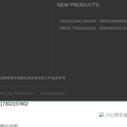
NEW PRODUCTS
2401138.0801.048.00HERION
R503A2B40MA00
海隆直动式电磁阀参考
方向控制阀图片及
PRK3C.T3/2NLEUZE光
8240300.9101.0
数据
电传感器50136257效果
装BUSCHJOST
图
选购条件
成都香蕉性视频机电设备有限公司 版权所有
蜀ICP备77803489号-1
GoogleSitemap
17302157802
川公网安备 5
网站地图