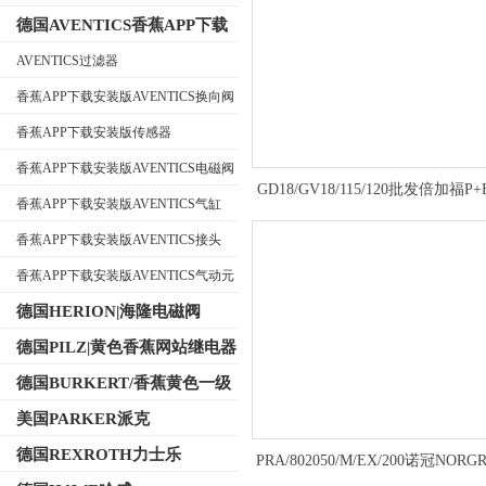
德国AVENTICS香蕉APP下载
安装版
AVENTICS过滤器
香蕉APP下载安装版AVENTICS换向阀
公司名称
香蕉APP下载安装版传感器
香蕉APP下载安装版AVENTICS电磁阀
GD18/GV18/115/120批发倍加福P
香蕉APP下载安装版AVENTICS气缸
传感器对射型
香蕉APP下载安装版AVENTICS接头
香蕉APP下载安装版AVENTICS气动元
件
德国HERION|海隆电磁阀
德国PILZ|黄色香蕉网站继电器
德国BURKERT/香蕉黄色一级
视频电磁阀
美国PARKER派克
德国REXROTH力士乐
PRA/802050/M/EX/200诺冠NOR
材气缸双作用式