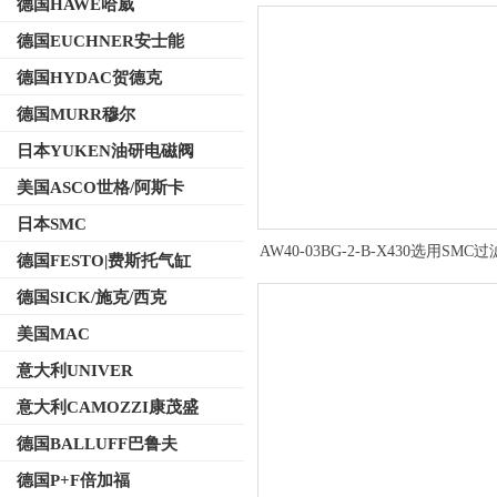
德国HAWE哈威
德国EUCHNER安士能
德国HYDAC贺德克
德国MURR穆尔
日本YUKEN油研电磁阀
美国ASCO世格/阿斯卡
日本SMC
AW40-03BG-2-B-X430选用SMC
德国FESTO|费斯托气缸
阀（带压力表和托架）
德国SICK/施克/西克
美国MAC
意大利UNIVER
意大利CAMOZZI康茂盛
德国BALLUFF巴鲁夫
德国P+F倍加福