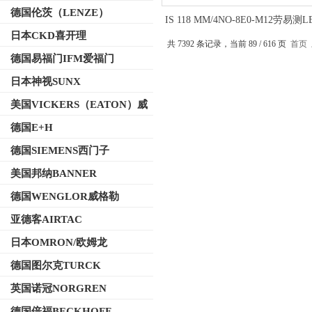
德国伦茨（LENZE）
IS 118 MM/4NO-8E0-M12劳易测L
感应开关带电缆线连接
日本CKD喜开理
共 7392 条记录，当前 89 / 616 页
首页
德国易福门IFM爱福门
日本神视SUNX
美国VICKERS（EATON）威
格士
德国E+H
德国SIEMENS西门子
美国邦纳BANNER
德国WENGLOR威格勒
亚德客AIRTAC
日本OMRON/欧姆龙
德国图尔克TURCK
英国诺冠NORGREN
德国倍福BECKHOFF