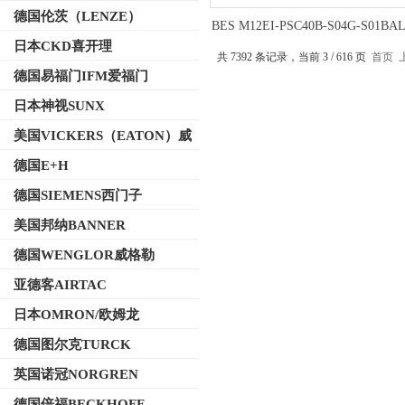
德国伦茨（LENZE）
BES M12EI-PSC40B-S04G-S01BA
电感式传感器产品示意图
日本CKD喜开理
共 7392 条记录，当前 3 / 616 页
首页
德国易福门IFM爱福门
日本神视SUNX
美国VICKERS（EATON）威
格士
德国E+H
德国SIEMENS西门子
美国邦纳BANNER
德国WENGLOR威格勒
亚德客AIRTAC
日本OMRON/欧姆龙
德国图尔克TURCK
英国诺冠NORGREN
德国倍福BECKHOFF