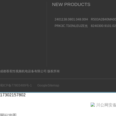
NEW PRODUCTS
2401138.0801.048.00HERION
R503A2B40MA00
海隆直动式电磁阀参考
方向控制阀图片及
PRK3C.T3/2NLEUZE光
8240300.9101.0
数据
电传感器50136257效果
装BUSCHJOST
图
选购条件
成都香蕉性视频机电设备有限公司 版权所有
蜀ICP备77803489号-1
GoogleSitemap
17302157802
川公网安备 5
网站地图